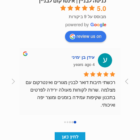
כניסה לבניין | אינטרקום לבניין
5.0
מבוסס על 9 ביקורות
powered by
G
o
o
g
l
e
review us on
עידן בן ימיני
4 years ago
רכשתי תיבות דואר לבנין מגורים ואינטרקום עם 
תודה ר
מצלמה .שרות לקוחות מעולה ירידה לפרטים 
בתכנון שקיפות עמידה בזמנים ומוצר יפה 
במקצוע
ואיכותי.
ממליץ בחום.
התיבו
לחץ כאן