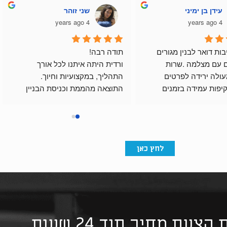
עידן בן ימיני
שני זוהר
4 years ago
4 years ago
רכשתי תיבות דואר לבנין מגורים 
תודה רבה!
ואינטרקום עם מצלמה .שרות 
ורדית היתה איתנו לכל אורך 
לקוחות מעולה ירידה לפרטים 
התהליך, במקצועיות וחיוך.
בתכנון שקיפות עמידה בזמנים 
התוצאה מהממת וכניסת הבניין 
ואיכותי.
מרשימה בזכות התיבות שלהם.
ום.
לחץ כאן
צעת מחיר תוך 24 שעות