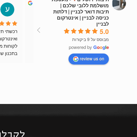
מושלמת ללובי שלכם |
nicolelewis002
תיבות דואר לבניין | דלתות
4 years ago
כניסה לבניין | אינטרקום
לבניין
5.0
שירות מהיר וזמין
רות
מבוסס על 9 ביקורות
powered by
G
o
o
g
l
e
review us on
ומוצר יפה 
ממליץ בח
לקבלת ה