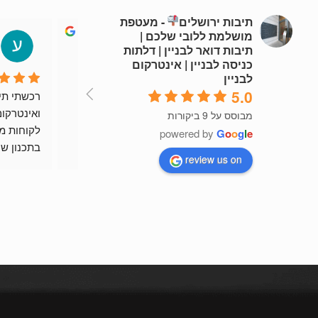
תיבות ירושלים
- מעטפת
מושלמת ללובי שלכם |
nicolelewis002
תיבות דואר לבניין | דלתות
4 years ago
כניסה לבניין | אינטרקום
לבניין
5.0
שירות מהיר וזמין
רות
מבוסס על 9 ביקורות
powered by
G
o
o
g
l
e
review us on
ומוצר יפה 
ממליץ בח