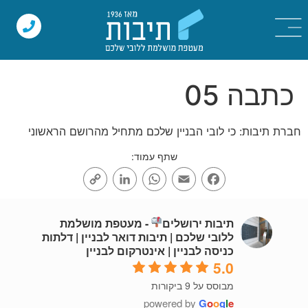
כתבה 05
חברת תיבות: כי לובי הבניין שלכם מתחיל מהרושם הראשוני
שתף עמוד:
Copy
LinkedIn
WhatsApp
Email
Facebook
Link
תיבות ירושלים
- מעטפת מושלמת
ללובי שלכם | תיבות דואר לבניין | דלתות
כניסה לבניין | אינטרקום לבניין
5.0
מבוסס על 9 ביקורות
powered by
G
o
o
g
l
e