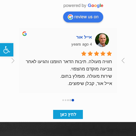
powered by
G
o
o
g
l
e
review us on
אייל אור
4 years ago
פתח
חוויה מעולה. תיבות הדאר הוזמנו והגיעו לאחר 
צביעה מוקדם מהצפוי.
שירות מעולה. מומלץ בחום.
התוצאה מהממת וכניסת הבניין מרשימה בזכות 
אייל אור, קבלן שיפוצים.
לחץ כאן