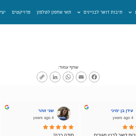
תיבות דואר לבניינים
תאי אחסון לטלפון
פרויקטים
יצי
שתף עמוד:
Copy
LinkedIn
WhatsApp
Email
Facebook
Link
עידן בן ימיני
שני זוהר
4 years ago
4 years ago
רכשתי תיבות דואר לבנין מגורים 
תודה רבה!