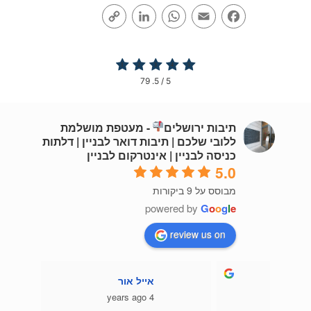
Copy
LinkedIn
WhatsApp
Email
Facebook
Link
79
/ 5.
5
תיבות ירושלים
- מעטפת מושלמת
ללובי שלכם | תיבות דואר לבניין | דלתות
כניסה לבניין | אינטרקום לבניין
5.0
מבוסס על 9 ביקורות
powered by
G
o
o
g
l
e
review us on
אייל אור
4 years ago