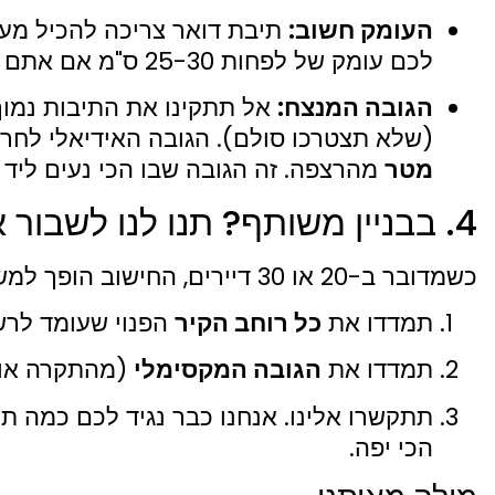
העומק חשוב:
תיבת דואר צריכה להכיל מעטפ
לכם עומק של לפחות 25-30 ס"מ אם אתם רוצים שהדואר יישמר כמו שצריך.
הגובה המנצח:
אל תתקינו את התיבות נמוך 
(שלא תצטרכו סולם). הגובה האידיאלי לחרי
מטר
מהרצפה. זה הגובה שבו הכי נעים ליד
4. בבניין משותף? תנו לנו לשבור את הראש
כשמדובר ב-20 או 30 דיירים, החישוב הופך למשימה מתמטית. במקום להסתבך:
תמדדו את
כל רוחב הקיר
הפנוי שעומד לרש
תמדדו את
הגובה המקסימלי
(מהתקרה או מ
תתקשרו אלינו. אנחנו כבר נגיד לכם כמה תי
הכי יפה.