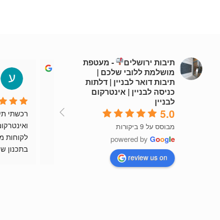
תיבות ירושלים
- מעטפת
מושלמת ללובי שלכם |
nicolelewis002
תיבות דואר לבניין | דלתות
4 years ago
כניסה לבניין | אינטרקום
לבניין
5.0
שירות מהיר וזמין
רות
מבוסס על 9 ביקורות
powered by
G
o
o
g
l
e
review us on
ומוצר יפה 
ממליץ בח