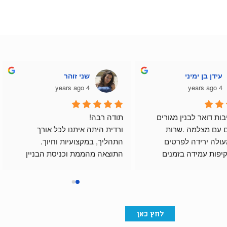
עידן בן ימיני
שני זוהר
4 years ago
4 years ago
רכשתי תיבות דואר לבנין מגורים 
תודה רבה!
ואינטרקום עם מצלמה .שרות 
ורדית היתה איתנו לכל אורך 
לקוחות מעולה ירידה לפרטים 
התהליך, במקצועיות וחיוך.
בתכנון שקיפות עמידה בזמנים 
התוצאה מהממת וכניסת הבניין 
ואיכותי.
מרשימה בזכות התיבות שלהם.
ום.
לחץ כאן