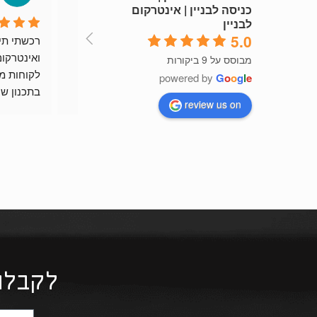
כניסה לבניין | אינטרקום
לבניין
5.0
שירות מהיר וזמין
רות
מבוסס על 9 ביקורות
powered by
G
o
o
g
l
e
review us on
ומוצר יפה 
ממליץ בח
לקבלת ה